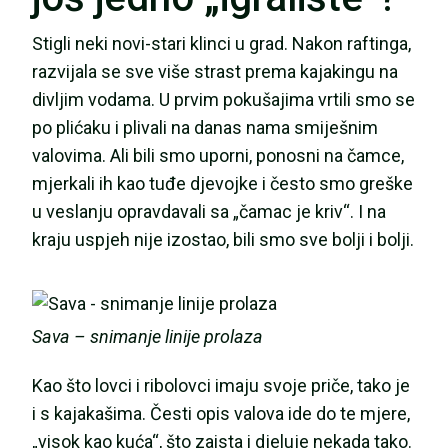
Stigli neki novi-stari klinci u grad. Nakon raftinga,
razvijala se sve više strast prema kajakingu na
divljim vodama. U prvim pokušajima vrtili smo se
po plićaku i plivali na danas nama smiješnim
valovima. Ali bili smo uporni, ponosni na čamce,
mjerkali ih kao tuđe djevojke i često smo greške
u veslanju opravdavali sa „čamac je kriv“. I na
kraju uspjeh nije izostao, bili smo sve bolji i bolji.
Sava – snimanje linije prolaza
Kao što lovci i ribolovci imaju svoje priče, tako je
i s kajakašima. Česti opis valova ide do te mjere,
„visok kao kuća“, što zaista i djeluje nekada tako.