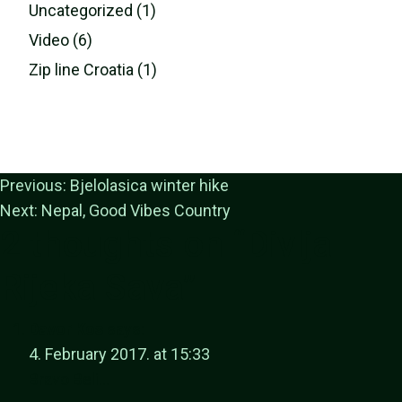
Uncategorized (1)
Video (6)
Zip line Croatia (1)
Previous:
Bjelolasica winter hike
Next:
Nepal, Good Vibes Country
2 thoughts on “
Divlja
Rijeka Sava
”
Davor Kos
says:
4. February 2017. at 15:33
Bravo Beli…