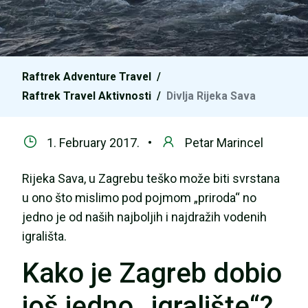
Raftrek Adventure Travel
/
Raftrek Travel Aktivnosti
/
Divlja Rijeka Sava
1. February 2017. •
Petar Marincel
Rijeka Sava, u Zagrebu teško može biti svrstana
u ono što mislimo pod pojmom „priroda“ no
jedno je od naših najboljih i najdražih vodenih
igrališta.
Kako je Zagreb dobio
još jedno „igralište“?