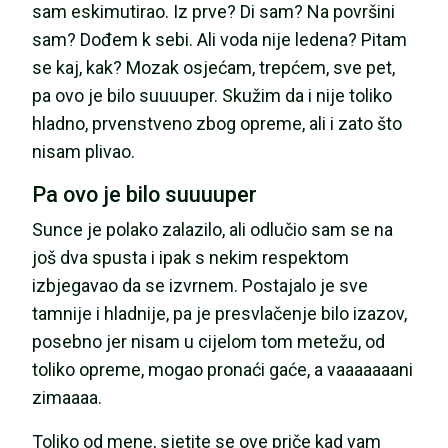
sam eskimutirao. Iz prve? Di sam? Na površini
sam? Dođem k sebi. Ali voda nije ledena? Pitam
se kaj, kak? Mozak osjećam, trepćem, sve pet,
pa ovo je bilo suuuuper. Skužim da i nije toliko
hladno, prvenstveno zbog opreme, ali i zato što
nisam plivao.
Pa ovo je bilo suuuuper
Sunce je polako zalazilo, ali odlučio sam se na
još dva spusta i ipak s nekim respektom
izbjegavao da se izvrnem. Postajalo je sve
tamnije i hladnije, pa je presvlačenje bilo izazov,
posebno jer nisam u cijelom tom metežu, od
toliko opreme, mogao pronaći gaće, a vaaaaaaani
zimaaaa.
Toliko od mene, sjetite se ove priče kad vam