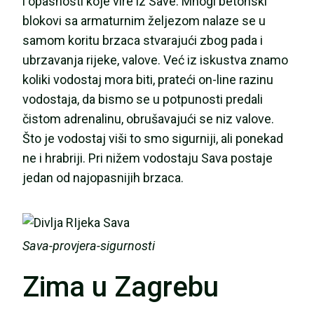
i opasnosti koje vire iz Save. Mnogi betonski
blokovi sa armaturnim željezom nalaze se u
samom koritu brzaca stvarajući zbog pada i
ubrzavanja rijeke, valove. Već iz iskustva znamo
koliki vodostaj mora biti, prateći on-line razinu
vodostaja, da bismo se u potpunosti predali
čistom adrenalinu, obrušavajući se niz valove.
Što je vodostaj viši to smo sigurniji, ali ponekad
ne i hrabriji. Pri nižem vodostaju Sava postaje
jedan od najopasnijih brzaca.
Sava-provjera-sigurnosti
Zima u Zagrebu