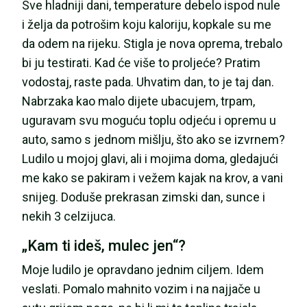
Sve hladniji dani, temperature debelo ispod nule
i želja da potrošim koju kaloriju, kopkale su me
da odem na rijeku. Stigla je nova oprema, trebalo
bi ju testirati. Kad će više to proljeće? Pratim
vodostaj, raste pada. Uhvatim dan, to je taj dan.
Nabrzaka kao malo dijete ubacujem, trpam,
uguravam svu moguću toplu odjeću i opremu u
auto, samo s jednom mišlju, što ako se izvrnem?
Ludilo u mojoj glavi, ali i mojima doma, gledajući
me kako se pakiram i vežem kajak na krov, a vani
snijeg. Doduše prekrasan zimski dan, sunce i
nekih 3 celzijuca.
„Kam ti ideš, mulec jen“?
Moje ludilo je opravdano jednim ciljem. Idem
veslati. Pomalo mahnito vozim i na najjače u