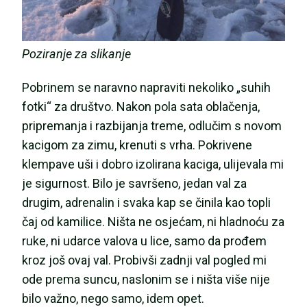
Poziranje za slikanje
Pobrinem se naravno napraviti nekoliko „suhih
fotki“ za društvo. Nakon pola sata oblačenja,
pripremanja i razbijanja treme, odlučim s novom
kacigom za zimu, krenuti s vrha. Pokrivene
klempave uši i dobro izolirana kaciga, ulijevala mi
je sigurnost. Bilo je savršeno, jedan val za
drugim, adrenalin i svaka kap se činila kao topli
čaj od kamilice. Ništa ne osjećam, ni hladnoću za
ruke, ni udarce valova u lice, samo da prođem
kroz još ovaj val. Probivši zadnji val pogled mi
ode prema suncu, naslonim se i ništa više nije
bilo važno, nego samo, idem opet.