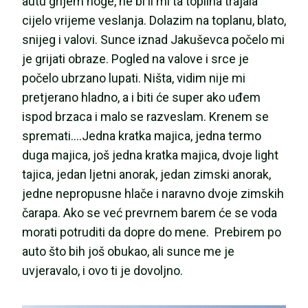
autu grijem noge, ne bi li mi ta toplina trajala
cijelo vrijeme veslanja. Dolazim na toplanu, blato,
snijeg i valovi. Sunce iznad Jakuševca počelo mi
je grijati obraze. Pogled na valove i srce je
počelo ubrzano lupati. Ništa, vidim nije mi
pretjerano hladno, a i biti će super ako uđem
ispod brzaca i malo se razveslam. Krenem se
spremati….Jedna kratka majica, jedna termo
duga majica, još jedna kratka majica, dvoje light
tajica, jedan ljetni anorak, jedan zimski anorak,
jedne nepropusne hlače i naravno dvoje zimskih
čarapa. Ako se već prevrnem barem će se voda
morati potruditi da dopre do mene. Prebirem po
auto što bih još obukao, ali sunce me je
uvjeravalo, i ovo ti je dovoljno.