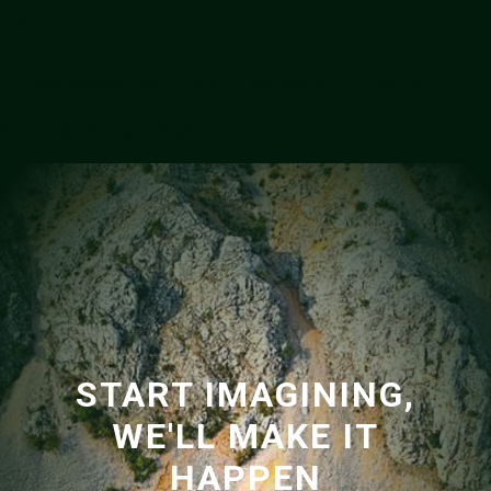
Svaka čast Beli… na zimi se poznaju junaci 🙂
Comments are closed.
START IMAGINING,
WE'LL MAKE IT
HAPPEN