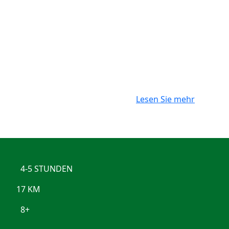
RAFTING AUF DEM FLUSS
TARA
LERNEN SIE "DIE TRÄNE EUROPAS" KENNEN
FÄHIGKEITSSTUFE: Moderate***
Lesen Sie mehr
4-5 STUNDEN
17 KM
8+