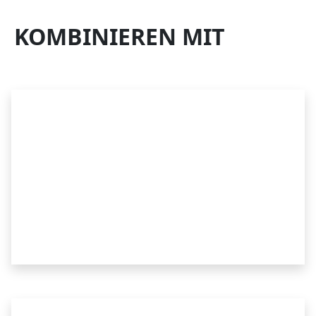
KOMBINIEREN MIT
COME&FEEL
RAFTING AUF DEM FLUSS CETINA IN
KROATIEN
Vergessen Sie nicht zu lächeln Rafting auf dem Fluss
Cetina in Kroatien ist eine großartige Möglichkeit, die
atemberaubende Landschaft zu genießen. Seine
Wasserfälle, Höhlen und die dschungelartige
Vegetation machen es zu einem Muss in Kroatien. Das
warme mediterrane Klima trifft auf die Schlucht und
schafft eine märchenhafte Kulisse. Auch wenn...
ERKUNDEN SIE