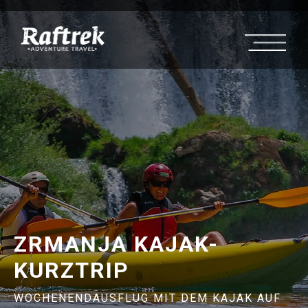
ZRMANJA KAJAK-
KURZTRIP
WOCHENENDAUSFLUG MIT DEM KAJAK AUF