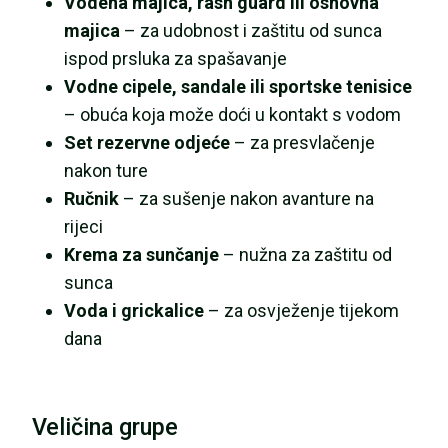
Vodena majica, rash guard ili osnovna
majica
– za udobnost i zaštitu od sunca
ispod prsluka za spašavanje
Vodne cipele, sandale ili sportske tenisice
– obuća koja može doći u kontakt s vodom
Set rezervne odjeće
– za presvlačenje
nakon ture
Ručnik
– za sušenje nakon avanture na
rijeci
Krema za sunčanje
– nužna za zaštitu od
sunca
Voda i grickalice
– za osvježenje tijekom
dana
Veličina grupe