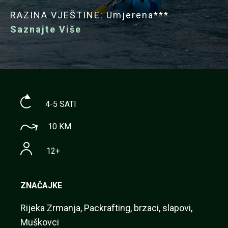
RAZINA VJEŠTINE: Umjerena***
Saznajte Više
4-5 SATI
10 KM
12+
ZNAČAJKE
Rijeka Zrmanja, Packrafting, brzaci, slapovi,
Muškovci