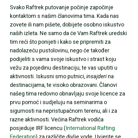
Svako Raftrek putovanje počinje započinje
kontaktom s našim članovima tima. Kada nas
zovete ili nam pišete, dobijete osobno iskustvo
naših izleta. Ne samo da će Vam Raftrek uredski
tim reći što ponijeti i kako se pripremiti za
nadolazeću pustolovinu, nego će također
podijeliti s vama svoje iskustvo i strast koju
vežu za pojedinu destinaciju, te vas uputiti u
aktivnosti. Iskusni smo putnici,
insajderi
na
destinacijama, te visoko obrazovani. Članovi
našeg tima redovno obnavljaju svoje licence za
prvu pomoć i sudjeluju na seminarima o
sigurnosti na nepristupačnom terenu, ali i za
razne aktivnosti. Većina Raftrek vodiča
posjeduje IRF licencu (
International Rafting
Federation
) za različite divlje vode. Uvjerite se