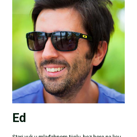
Ed
Stari vuk u mlađahnom tijelu, bez bore na licu