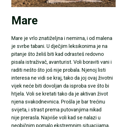
Mare
Mare je vrlo znatiželjna i nemirna, i od malena
je svrbe tabani. U dječjim leksikonima je na
pitanje što želiš biti kad odrasteš redovno
pisala istraživač, avanturist. Voli boraviti vani i
raditi nešto što još nije probala. Njenoj listi
interesa ne vidi se kraj, tako da joj ovaj životni
vijek neće biti dovoljan da isproba sve što bi
htjela. Voli se kretati tako da je aktivan život
njena svakodnevnica. Prošla je bar trećinu
svijeta, i strast prema putovanjima nikad
nije prerasla. Najviše voli kad se nalazi u
neobičnim pomalo ekstremnim situacijama,