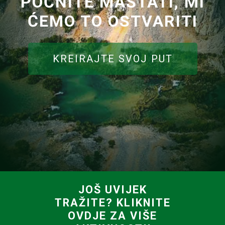
POČNITE MAŠTATI, MI
ĆEMO TO OSTVARITI
KREIRAJTE SVOJ PUT
JOŠ UVIJEK
TRAŽITE? KLIKNITE
OVDJE ZA VIŠE