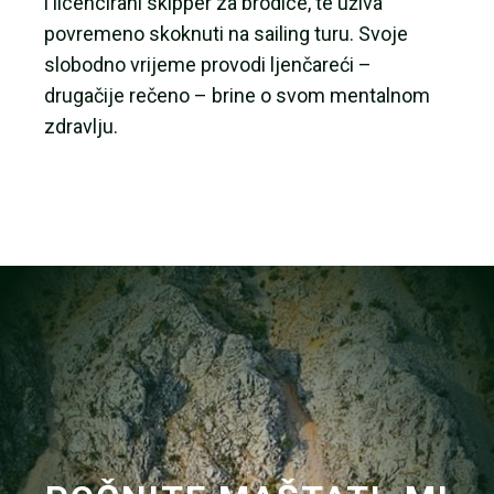
i licencirani skipper za brodice, te uživa
povremeno skoknuti na sailing turu. Svoje
slobodno vrijeme provodi ljenčareći –
drugačije rečeno – brine o svom mentalnom
zdravlju.