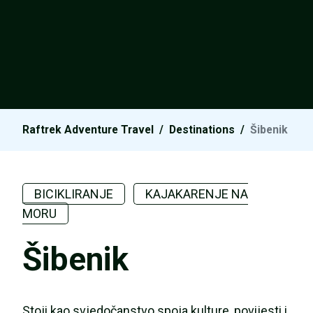
Raftrek Adventure Travel
/
Destinations
/
Šibenik
BICIKLIRANJE
KAJAKARENJE NA
MORU
Šibenik
Stoji kao svjedočanstvo spoja kulture, povijesti i