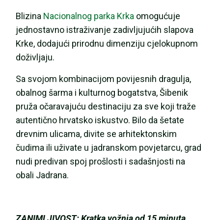
Blizina
Nacionalnog parka Krka
omogućuje
jednostavno istraživanje zadivljujućih slapova
Krke, dodajući prirodnu dimenziju cjelokupnom
doživljaju.
Sa svojom kombinacijom povijesnih dragulja,
obalnog šarma i kulturnog bogatstva, Šibenik
pruža očaravajuću destinaciju za sve koji traže
autentično hrvatsko iskustvo. Bilo da šetate
drevnim ulicama, divite se arhitektonskim
čudima ili uživate u jadranskom povjetarcu, grad
nudi predivan spoj prošlosti i sadašnjosti na
obali Jadrana.
ZANIMLJIVOST: Kratka vožnja od 15 minuta