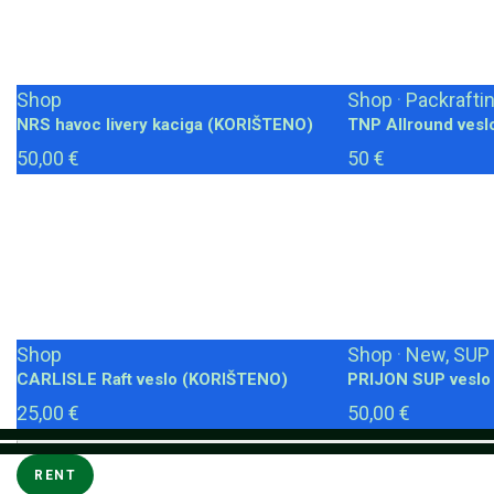
Shop
Shop
·
Packraftin
NRS havoc livery kaciga (KORIŠTENO)
TNP Allround ves
50,00 €
50 €
Shop
Shop
·
New, SUP
CARLISLE Raft veslo (KORIŠTENO)
PRIJON SUP veslo
25,00 €
50,00 €
RENT