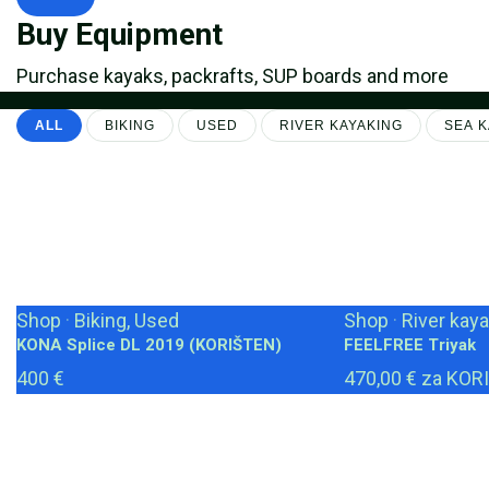
Buy Equipment
Purchase kayaks, packrafts, SUP boards and more
ALL
BIKING
USED
RIVER KAYAKING
SEA K
Shop
·
Biking, Used
Shop
·
River kaya
KONA Splice DL 2019 (KORIŠTEN)
FEELFREE Triyak
400 €
470,00 € za KOR