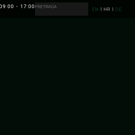
09:00 - 17:00
EN
HR
DE
RAFTING
K
UNA RAFTING U HRVATSKOJ
ZRMANJA RAFTING
MREŽNICA RAFTING
KAJAKI