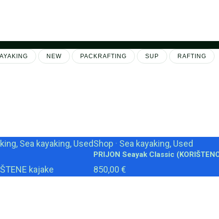
AYAKING
NEW
PACKRAFTING
SUP
RAFTING
king, Sea kayaking, Used
Shop
·
Sea kayaking, Used
PRIJON Seayak Classic (KORIŠTEN
IŠTENE kajake
850,00 €