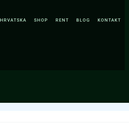
KOVIĆ BUKA
E-BICIKLIRANJE ZRMANJA I KRUPA
 HRVATSKA
SHOP
RENT
BLOG
KONTAKT