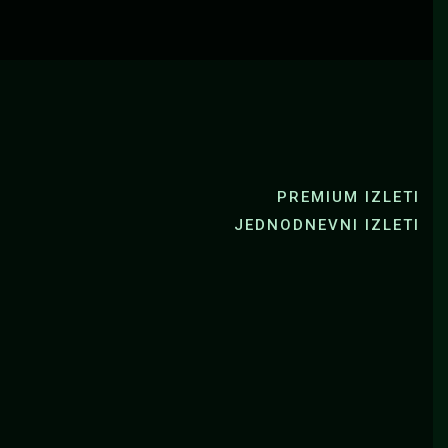
PREMIUM IZLETI
JEDNODNEVNI IZLETI
AJAKING RIJEKAMA
PACKRAFTING
ZRMANJA KAJAKING
ZRMANJA PACKRAFTING
MREŽNICA KAJAKING
MREŽNICA PACKRAFTING
NG MOREM
BICIKLIRANJE