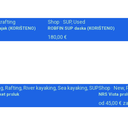
rafting
Shop
·
SUP, Used
ajak (KORIŠTENO)
ROBFIN SUP daska (KORIŠTENO)
180,00 €
g, Rafting, River kayaking, Sea kayaking, SUP
Shop
·
New, P
et prsluk
NRS Vista prs
od 45,00 € z