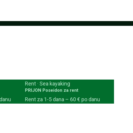
Rent
·
Sea kayaking
PRIJON Poseidon za rent
 danu
Rent za 1-5 dana – 60 € po danu