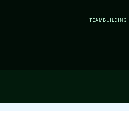
KAJAKARENJE ZRMANJOM DO JAN
TEAMBUILDING