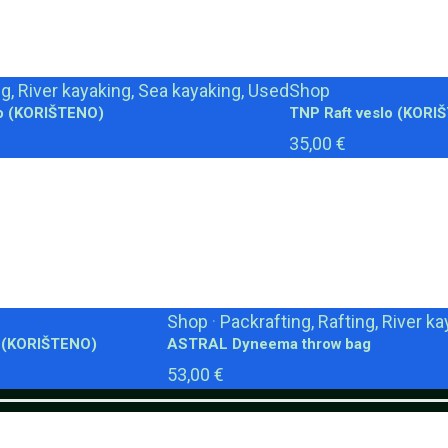
g, River kayaking, Sea kayaking, Used
Shop
lo (KORIŠTENO)
TNP Raft veslo (KORI
35,00 €
Shop
·
Packrafting, Rafting, River k
 (KORIŠTENO)
ASTRAL Dyneema throw bag
53,00 €