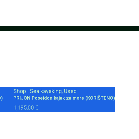
Shop
·
Sea kayaking, Used
O)
PRIJON Poseidon kajak za more (KORIŠTENO)
1,195,00 €