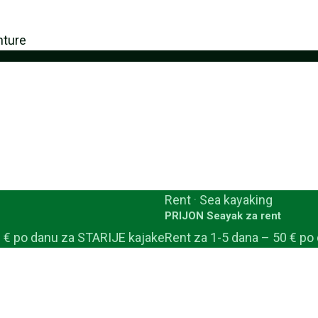
nture
Rent
·
Sea kayaking
PRIJON Seayak za rent
0 € po danu za STARIJE kajake
Rent za 1-5 dana – 50 € po