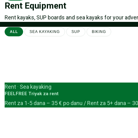
Rent Equipment
Rent kayaks, SUP boards and sea kayaks for your adve
ALL
SEA KAYAKING
SUP
BIKING
Rent
·
Sea kayaking
FEELFREE Triyak za rent
Rent za 1-5 dana – 35 € po danu / Rent za 5+ dana – 3