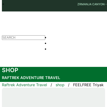
ZRMANJA CANYON - 
EN
HR
DE
TEL. +385 91 3130 010
|
WHATSAPP
Mon - Fri 09:00 - 17:00
SHOP
RAFTREK ADVENTURE TRAVEL
Raftrek Adventure Travel
/
shop
/
FEELFREE Triyak