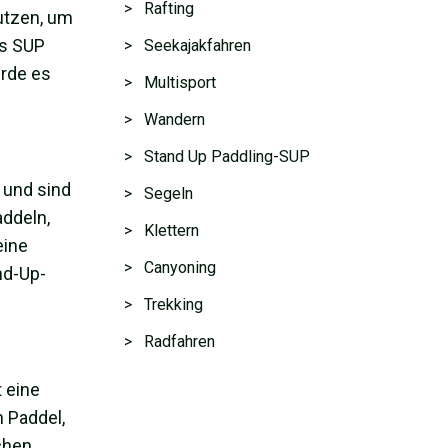
> Rafting
utzen, um
es SUP
> Seekajakfahren
urde es
> Multisport
> Wandern
> Stand Up Paddling-SUP
 und sind
> Segeln
addeln,
> Klettern
eine
> Canyoning
nd-Up-
> Trekking
> Radfahren
t eine
n Paddel,
chen