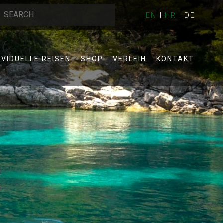
EN
HR
DE
IVIDUELLE REISEN
SHOP
VERLEIH
KONTAKT