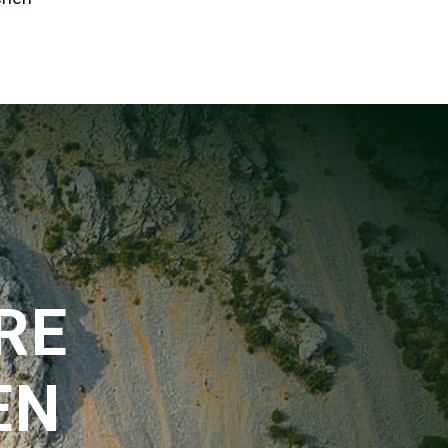
RE
EN