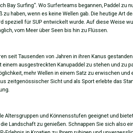
ach Bay Surfing“. Wo Surferteams begannen, Paddel zu n
ß zu haben, wenn es keine Wellen gab. Die heutige Art d
ard speziell für SUP entwickelt wurde. Auf diese Weise w
glich, vom Meer über Seen bis hin zu Flüssen.
ren seit Tausenden von Jahren in ihren Kanus gestanden
 mit einem ausgestreckten Kanupaddel zu stehen und zu p
Möglichkeit, mehr Wellen in einem Satz zu erwischen und 
s zeitgenössischer Sicht und als Sport erlebte das Sta
ung.
 alle Altersgruppen und Könnensstufen geeignet und biete
 die Landschaft zu genießen. Schnappen Sie sich also ei
UP-Erlebnis in Kroatien zu Ihrem ruhigen und unvergessli